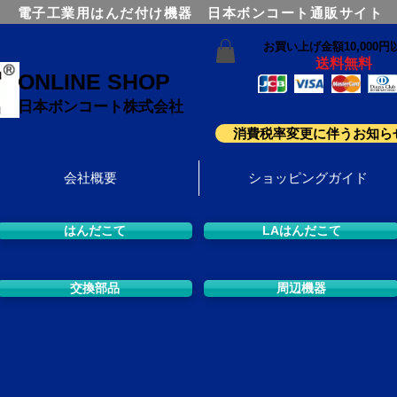
電子工業用はんだ付け機器 日本ボンコート通販サイト
お買い上げ金額10,000円
送料無料
ONLINE SHOP
日本ボンコート株式会社
消費税率変更に伴うお知ら
会社概要
ショッピングガイド
はんだこて
LAはんだこて
交換部品
周辺機器