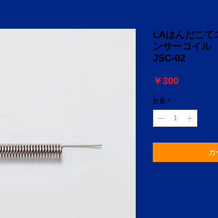
LAはんだこ
ンサーコイル TB
JSC-02
価
￥300
格
数量
*
カ