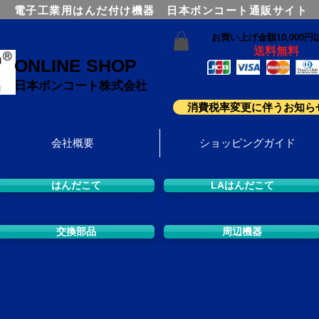
電子工業用はんだ付け機器 日本ボンコート通販サイト
お買い上げ金額10,000円
送料無料
ONLINE SHOP
日本ボンコート株式会社
消費税率変更に伴うお知ら
会社概要
ショッピングガイド
はんだこて
LAはんだこて
交換部品
周辺機器