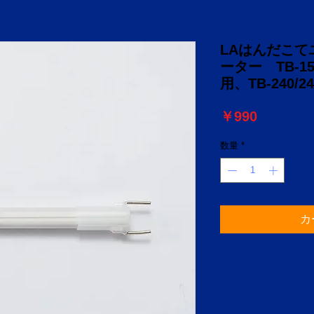
LAはんだこ
ーター TB-150(
用、TB-240/2
価
￥990
格
数量
*
カ