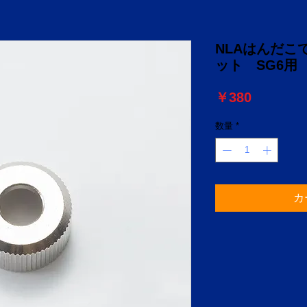
NLAはんだこ
ット SG6用 
価
￥380
格
数量
*
カ