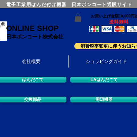
電子工業用はんだ付け機器 日本ボンコート通販サイト
お買い上げ金額10,000円
送料無料
ONLINE SHOP
日本ボンコート株式会社
消費税率変更に伴うお知ら
会社概要
ショッピングガイド
はんだこて
LAはんだこて
交換部品
周辺機器