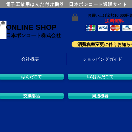
電子工業用はんだ付け機器 日本ボンコート通販サイト
お買い上げ金額10,000円
送料無料
ONLINE SHOP
日本ボンコート株式会社
消費税率変更に伴うお知ら
会社概要
ショッピングガイド
はんだこて
LAはんだこて
交換部品
周辺機器