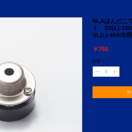
NLAはんだこ
ト SS(L)-100
SL(L)-40A/B
価
￥750
格
数量
*
カ