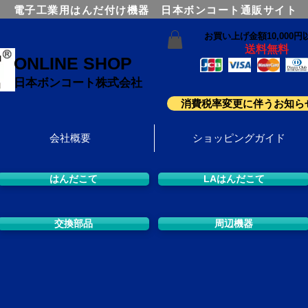
電子工業用はんだ付け機器 日本ボンコート通販サイト
お買い上げ金額10,000円
送料無料
ONLINE SHOP
日本ボンコート株式会社
消費税率変更に伴うお知ら
会社概要
ショッピングガイド
はんだこて
LAはんだこて
交換部品
周辺機器