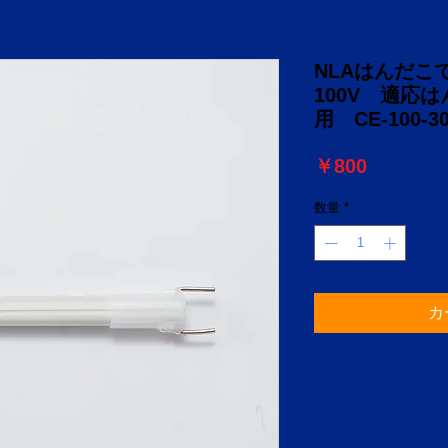
NLAはんだ
100V 適応は
用 CE-100-3
価
￥800
格
数量
*
カ