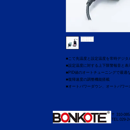
■こて先温度と設定温度を常時デジタ
■設定温度に対する上下限警報音と表
■PID値のオートチューニングで最適
■復帰速度の調整機能搭載
■オートパワーダウン、オートパワー
〒 310-08
TEL.029-