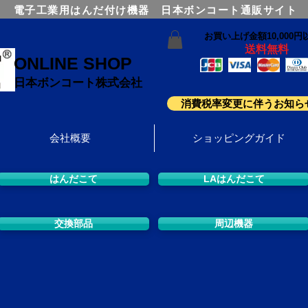
電子工業用はんだ付け機器 日本ボンコート通販サイト
お買い上げ金額10,000円
送料無料
ONLINE SHOP
日本ボンコート株式会社
消費税率変更に伴うお知ら
会社概要
ショッピングガイド
はんだこて
LAはんだこて
交換部品
周辺機器