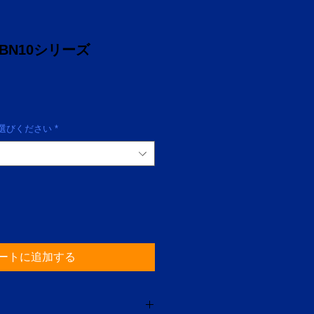
0 BN10シリーズ
びください
*
ートに追加する