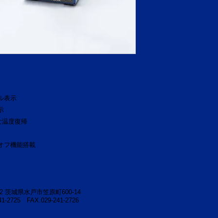
電圧：100V 出力：
ル表示
示
な温度復帰
オフ機能搭載
52
茨城県水戸市笠原町600-14
241-2725
FAX.029-241-2726