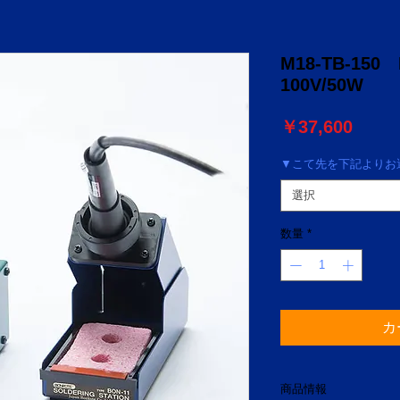
M18-TB-15
100V/50W
価
￥37,600
格
▼こて先を下記よりお選
選択
数量
*
カ
商品情報