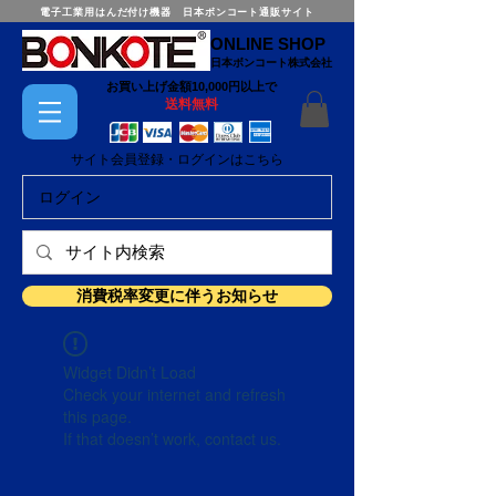
電子工業用はんだ付け機器 日本ボンコート通販サイト
ONLINE SHOP
日本ボンコート株式会社
お買い上げ金額10,000円以上で
送料無料
サイト会員登録・ログインはこちら
ログイン
消費税率変更に伴うお知らせ
Widget Didn’t Load
Check your internet and refresh
this page.
If that doesn’t work, contact us.