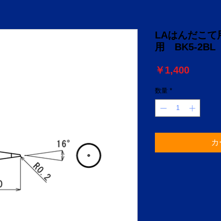
LAはんだこて用こ
用 BK5-2BL
価
￥1,400
格
数量
*
カ