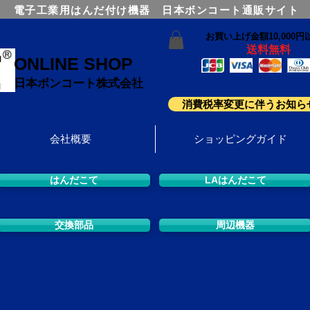
電子工業用はんだ付け機器 日本ボンコート通販サイト
お買い上げ金額10,000円
送料無料
ONLINE SHOP
日本ボンコート株式会社
消費税率変更に伴うお知ら
会社概要
ショッピングガイド
はんだこて
LAはんだこて
交換部品
周辺機器