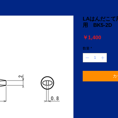
LAはんだこて用こ
用 BK5-2D
価
￥1,400
格
数量
*
カ