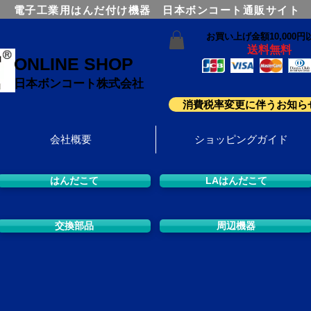
電子工業用はんだ付け機器 日本ボンコート通販サイト
お買い上げ金額10,000円
送料無料
ONLINE SHOP
日本ボンコート株式会社
消費税率変更に伴うお知ら
会社概要
ショッピングガイド
はんだこて
LAはんだこて
交換部品
周辺機器