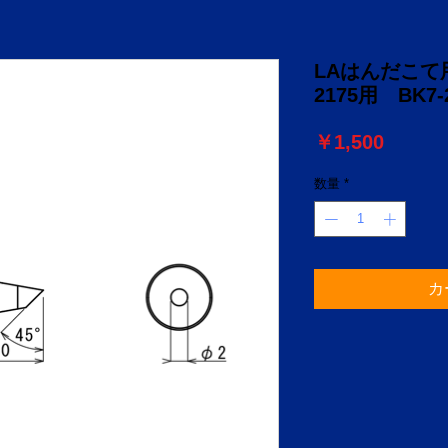
LAはんだこて用こ
2175用 BK7-
価
￥1,500
格
数量
*
カ