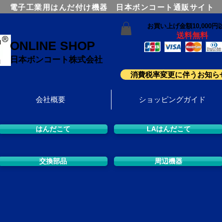
電子工業用はんだ付け機器 日本ボンコート通販サイト
お買い上げ金額10,000円
送料無料
ONLINE SHOP
日本ボンコート株式会社
消費税率変更に伴うお知ら
会社概要
ショッピングガイド
はんだこて
LAはんだこて
交換部品
周辺機器