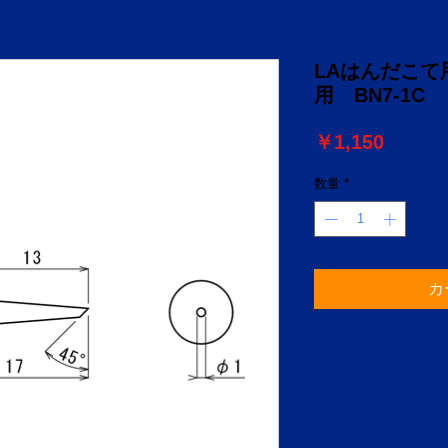
LAはんだこて用
用 BN7-1C
価
￥1,150
格
数量
*
カ