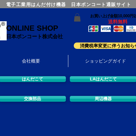
電子工業用はんだ付け機器 日本ボンコート通販サイト
お買い上げ金額10,000円
送料無料
ONLINE SHOP
日本ボンコート株式会社
消費税率変更に伴うお知ら
会社概要
ショッピングガイド
はんだこて
LAはんだこて
交換部品
周辺機器