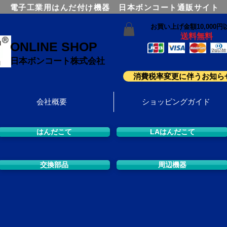
電子工業用はんだ付け機器 日本ボンコート通販サイト
お買い上げ金額10,000円
送料無料
ONLINE SHOP
日本ボンコート株式会社
消費税率変更に伴うお知ら
会社概要
ショッピングガイド
はんだこて
LAはんだこて
交換部品
周辺機器