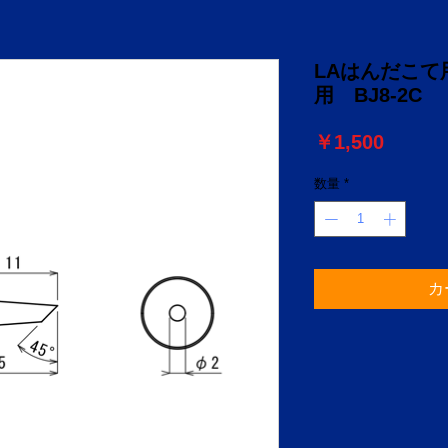
LAはんだこて用こ
用 BJ8-2C
価
￥1,500
格
数量
*
カ