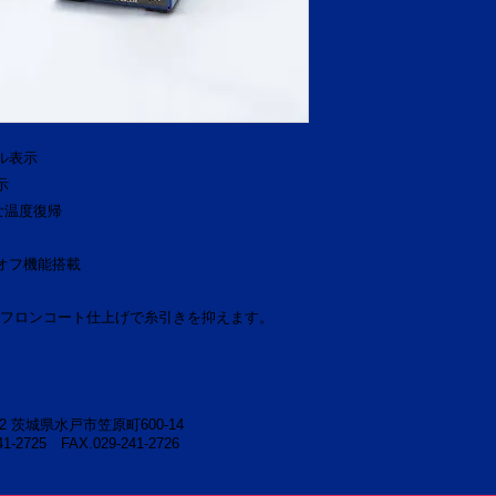
電圧：100V 出力：
ル表示
示
な温度復帰
オフ機能搭載
フロンコート仕上げで糸引きを抑えます。
52
茨城県水戸市笠原町600-14
241-2725
FAX.029-241-2726