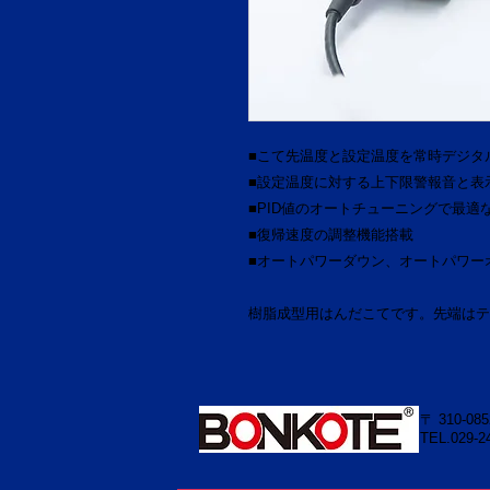
■こて先温度と設定温度を常時デジタ
■設定温度に対する上下限警報音と表
■PID値のオートチューニングで最適
■復帰速度の調整機能搭載
■オートパワーダウン、オートパワー
樹脂成型用はんだこてです。先端はテ
〒 310-08
TEL.029-