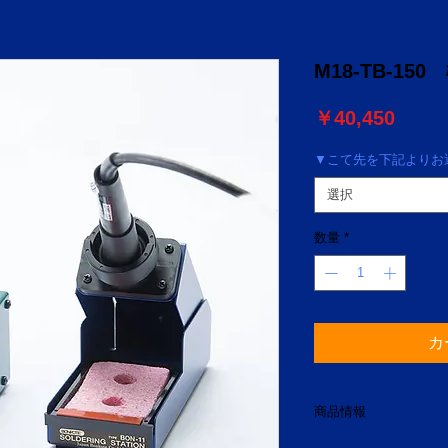
M18-TB-15
価
￥40,450
格
▼こて先を下記よりお選
選択
数量
*
カ
商品情報