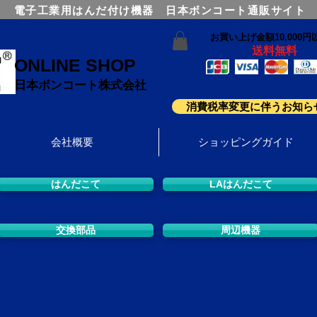
電子工業用はんだ付け機器 日本ボンコート通販サイト
お買い上げ金額10,000円
送料無料
ONLINE SHOP
日本ボンコート株式会社
消費税率変更に伴うお知ら
会社概要
ショッピングガイド
はんだこて
LAはんだこて
交換部品
周辺機器