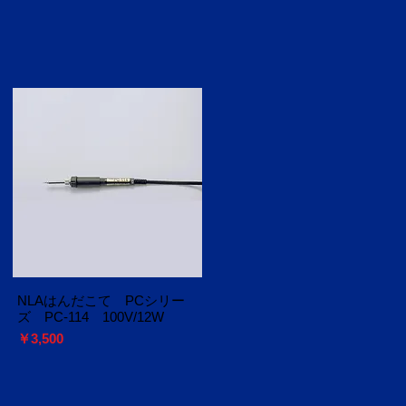
NLAはんだこて PCシリー
ズ PC-114 100V/12W
価格
￥3,500