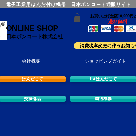
電子工業用はんだ付け機器 日本ボンコート通販サイト
お買い上げ金額10,000円
送料無料
ONLINE SHOP
日本ボンコート株式会社
消費税率変更に伴うお知ら
会社概要
ショッピングガイド
はんだこて
LAはんだこて
交換部品
周辺機器