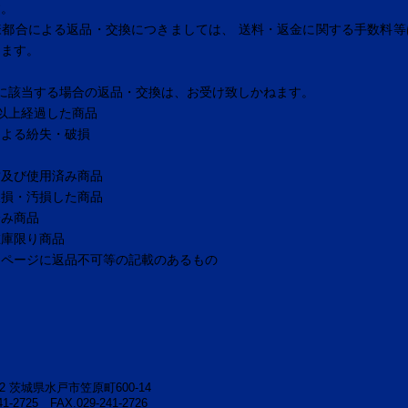
す。
様都合による返品・交換につきましては、 送料・返金に関する手数料等
きます。
に該当する場合の返品・交換は、お受け致しかねます。
以上経過した商品
による紛失・破損
封及び使用済み商品
破損・汚損した商品
済み商品
在庫限り商品
品ページに返品不可等の記載のあるもの
52
茨城県水戸市笠原町600-14
241-2725
FAX.029-241-2726