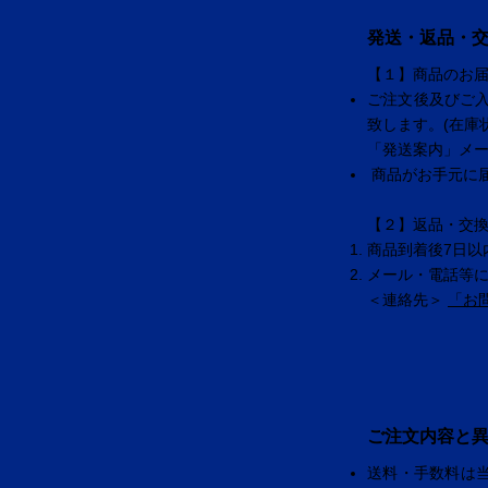
発送・返品・
【１】商品のお
ご注文後及びご
致します。(在庫
「発送案内」メ
商品がお手元に
【２】返品・交
商品到着後7日以
メール・電話等
＜連絡先＞
「お
ご注文内容と
送料・手数料は