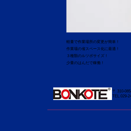
軽量で作業場所の変更が簡単！
作業場の省スペース化に最適！
３種類のルツボサイズ！
少量のはんだで稼働！
〒 310-08
TEL.029-