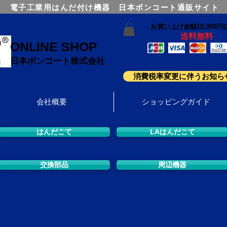
電子工業用はんだ付け機器 日本ボンコート通販サイト
お買い上げ金額10,000円
送料無料
ONLINE SHOP
日本ボンコート株式会社
消費税率変更に伴うお知ら
会社概要
ショッピングガイド
はんだこて
LAはんだこて
交換部品
周辺機器