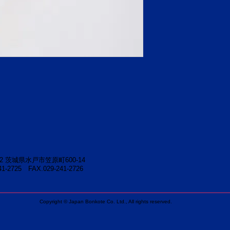
52
茨城県水戸市笠原町600-14
241-2725
FAX.029-241-2726
Copyright © Japan Bonkote Co. Ltd., All rights reserved.