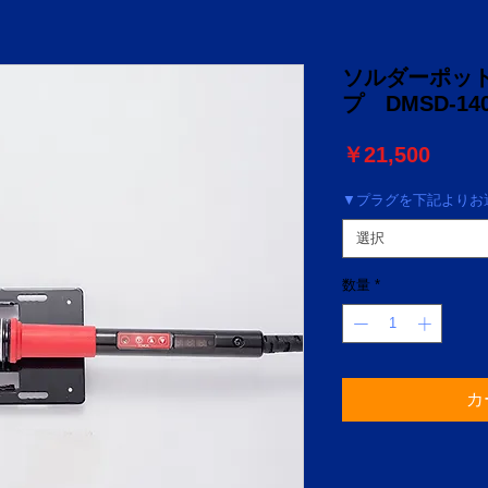
ソルダーポッ
プ DMSD-140-
価
￥21,500
格
▼プラグを下記よりお選
選択
数量
*
カ