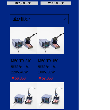
M22シリーズ
M18シリーズ
M50-TB-240
M50-TB-150
樹脂かしめ
樹脂かしめ
220V/40W
100V/50W
価格
価格
￥56,350
￥57,050