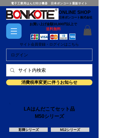
電子工業用はんだ付け機器 日本ボンコート通販サイト
ONLINE SHOP
日本ボンコート株式会社
お買い上げ金額10,000円以上で
送料無料
サイト会員登録・ログインはこちら
ログイン
消費税率変更に伴うお知らせ
LAはんだこてセット品
M50シリーズ
彩輝シリーズ
M12シリーズ